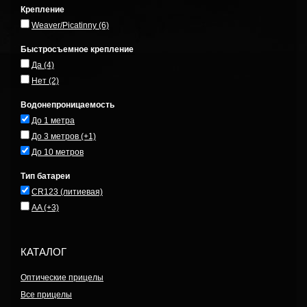
Крепление
Weaver/Picatinny
(6)
Быстросъемное крепление
Да
(4)
Нет
(2)
Водонепроницаемость
До 1 метра
До 3 метров
(+1)
До 10 метров
Тип батареи
CR123 (литиевая)
AA
(+3)
КАТАЛОГ
Оптические прицелы
Все прицелы