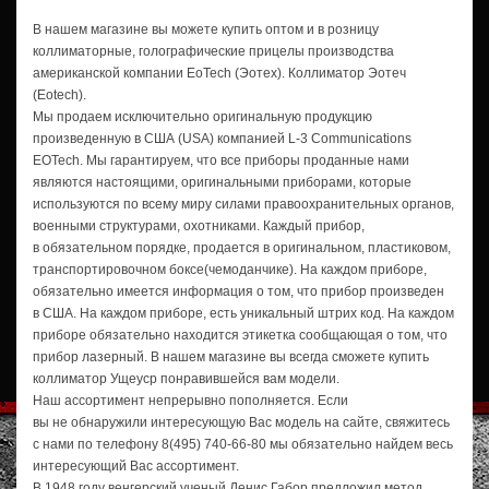
В нашем магазине вы можете купить оптом и в розницу
коллиматорные, голографические прицелы производства
американской компании EoTech (Эотех). Коллиматор Эотеч
(Eotech).
Мы продаем исключительно оригинальную продукцию
произведенную в США (USA) компанией
L-3
Communications
EOTech. Мы гарантируем, что все приборы проданные нами
являются настоящими, оригинальными приборами, которые
используются по всему миру силами правоохранительных органов,
военными структурами, охотниками. Каждый прибор,
в обязательном порядке, продается в оригинальном, пластиковом,
транспортировочном боксе(чемоданчике). На каждом приборе,
обязательно имеется информация о том, что прибор произведен
в США. На каждом приборе, есть уникальный штрих код. На каждом
приборе обязательно находится этикетка сообщающая о том, что
прибор лазерный. В нашем магазине вы всегда сможете купить
коллиматор Ущеуср понравившейся вам модели.
Наш ассортимент непрерывно пополняется. Если
вы не обнаружили интересующую Вас модель на сайте, свяжитесь
с нами по телефону
8(495) 740-66-80
мы обязательно найдем весь
интересующий Вас ассортимент.
В 1948 году венгерский ученый Денис Габор предложил метод