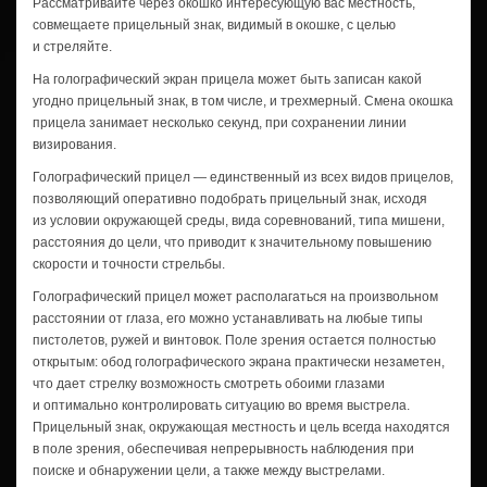
Рассматривайте через окошко интересующую вас местность,
совмещаете прицельный знак, видимый в окошке, с целью
и стреляйте.
На голографический экран прицела может быть записан какой
угодно прицельный знак, в том числе, и трехмерный. Смена окошка
прицела занимает несколько секунд, при сохранении линии
визирования.
Голографический прицел — единственный из всех видов прицелов,
позволяющий оперативно подобрать прицельный знак, исходя
из условии окружающей среды, вида соревнований, типа мишени,
расстояния до цели, что приводит к значительному повышению
скорости и точности стрельбы.
Голографический прицел может располагаться на произвольном
расстоянии от глаза, его можно устанавливать на любые типы
пистолетов, ружей и винтовок. Поле зрения остается полностью
открытым: обод голографического экрана практически незаметен,
что дает стрелку возможность смотреть обоими глазами
и оптимально контролировать ситуацию во время выстрела.
Прицельный знак, окружающая местность и цель всегда находятся
в поле зрения, обеспечивая непрерывность наблюдения при
поиске и обнаружении цели, а также между выстрелами.