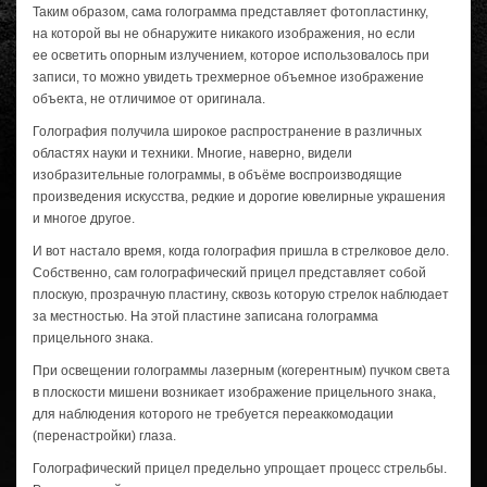
Таким образом, сама голограмма представляет фотопластинку,
на которой вы не обнаружите никакого изображения, но если
ее осветить опорным излучением, которое использовалось при
записи, то можно увидеть трехмерное объемное изображение
объекта, не отличимое от оригинала.
Голография получила широкое распространение в различных
областях науки и техники. Многие, наверно, видели
изобразительные голограммы, в объёме воспроизводящие
произведения искусства, редкие и дорогие ювелирные украшения
и многое другое.
И вот настало время, когда голография пришла в стрелковое дело.
Собственно, сам голографический прицел представляет собой
плоскую, прозрачную пластину, сквозь которую стрелок наблюдает
за местностью. На этой пластине записана голограмма
прицельного знака.
При освещении голограммы лазерным (когерентным) пучком света
в плоскости мишени возникает изображение прицельного знака,
для наблюдения которого не требуется переаккомодации
(перенастройки) глаза.
Голографический прицел предельно упрощает процесс стрельбы.