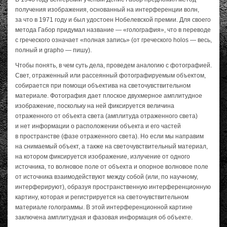
получения изображения, основанный на интерференции волн,
за что в 1971 году и был удостоен Нобелевской премии. Для своего
метода Габор придумал название — «голография», что в переводе
с греческого означает «полная запись» (от греческого hоlоs — весь,
полный и grapho — пишу).
Чтобы понять, в чем суть дела, проведем аналогию с фотографией.
Свет, отраженный или рассеянный фотографируемым объектом,
собирается при помощи объектива на светочувствительном
материале. Фотография дает плоское двухмерное амплитудное
изображение, поскольку на ней фиксируется величина
отраженного от объекта света (амплитуда отраженного света)
и нет информации о расположении объекта и его частей
в пространстве (фазе отраженного света). Но если мы направим
на снимаемый объект, а также на светочувствительный материал,
на котором фиксируется изображение, излучение от одного
источника, то волновое поле от объекта и опорное волновое поле
от источника взаимодействуют между собой (или, по научному,
интерферируют), образуя пространственную интерференционную
картину, которая и регистрируется на светочувствительном
материале голограммы. В этой интерференционной картине
заключена амплитудная и фазовая информация об объекте.