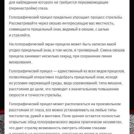
для наблюдения которого не требуется переаккомодации
(перенастройки) глаза.
Голографический прицел предельно упрощает процесс стрельбы.
Рассматривайте через окошко интересующую вас местность,
совмещаете прицельный знак, видимый в окошке, с целью
и стреляйте.
На голографический экран прицела может быть записан какой
угодно прицельный знак, в том числе, и трехмерный. Смена окошка
прицела занимает несколько секунд, при сохранении линии
визирования.
Голографический прицел — единственный из всех видов прицелов,
позволяющий оперативно подобрать прицельный знак, исходя
из условии окружающей среды, вида соревнований, типа мишени,
расстояния до цели, что приводит к значительному повышению
скорости и точности стрельбы.
Голографический прицел может располагаться на произвольном
расстоянии от глаза, его можно устанавливать на любые типы
пистолетов, ружей и винтовок. Поле зрения остается полностью
открытым: обод голографического экрана практически незаметен,
что дает стрелку возможность смотреть обоими глазами
и оптимально контролировать ситуацию во время выстрела.