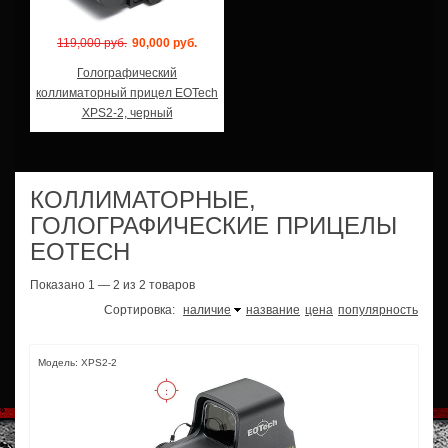
119,000 руб.
90,000 руб.
Голографический
коллиматорный прицел EOTech
XPS2-2, черный
КОЛЛИМАТОРНЫЕ,
ГОЛОГРАФИЧЕСКИЕ ПРИЦЕЛЫ
EOTECH
Показано 1 — 2 из 2 товаров
Сортировка:
наличие
название
цена
популярность
Модель: XPS2-2