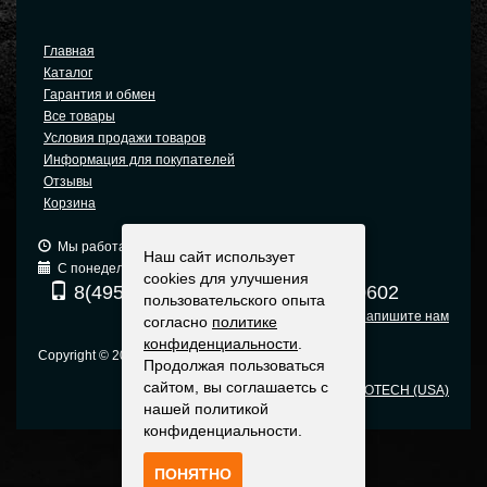
Главная
Каталог
Гарантия и обмен
Все товары
Условия продажи товаров
Информация для покупателей
Отзывы
Корзина
Мы работаем: 9:00 — 19:00 (МСК)
Наш сайт использует
С понедельника по пятницу
cookies для улучшения
8(495) 740-6680
8(903) 540-0602
пользовательского опыта
Напишите нам
согласно
политике
конфиденциальности
.
Copyright © 2005-2015 Москва
Продолжая пользоваться
сайтом, вы соглашаетсь с
Оригинальные прицелы EOTECH (USA)
нашей политикой
конфиденциальности.
ПОНЯТНО
Политика конфиденциальности