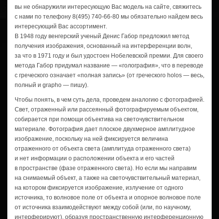
вы не обнаружили интересующую Вас модель на сайте, свяжитесь
с нами по телефону
8(495) 740-66-80
мы обязательно найдем весь
интересующий Вас ассортимент.
В 1948 году венгерский ученый Денис Габор предложил метод
получения изображения, основанный на интерференции волн,
за что в 1971 году и был удостоен Нобелевской премии. Для своего
метода Габор придумал название — «голография», что в переводе
с греческого означает «полная запись» (от греческого hоlоs — весь,
полный и grapho — пишу).
Чтобы понять, в чем суть дела, проведем аналогию с фотографией.
Свет, отраженный или рассеянный фотографируемым объектом,
собирается при помощи объектива на светочувствительном
материале. Фотография дает плоское двухмерное амплитудное
изображение, поскольку на ней фиксируется величина
отраженного от объекта света (амплитуда отраженного света)
и нет информации о расположении объекта и его частей
в пространстве (фазе отраженного света). Но если мы направим
на снимаемый объект, а также на светочувствительный материал,
на котором фиксируется изображение, излучение от одного
источника, то волновое поле от объекта и опорное волновое поле
от источника взаимодействуют между собой (или, по научному,
интерферируют), образуя пространственную интерференционную