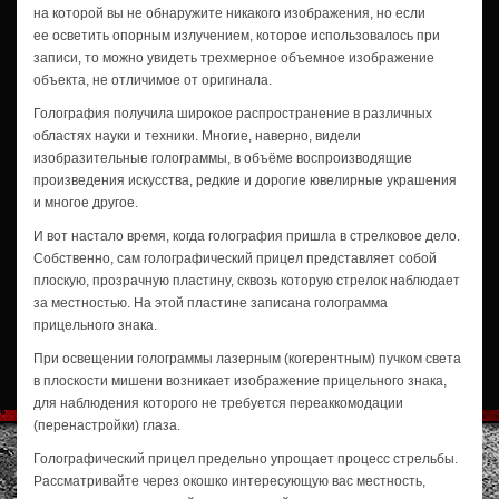
на которой вы не обнаружите никакого изображения, но если
ее осветить опорным излучением, которое использовалось при
записи, то можно увидеть трехмерное объемное изображение
объекта, не отличимое от оригинала.
Голография получила широкое распространение в различных
областях науки и техники. Многие, наверно, видели
изобразительные голограммы, в объёме воспроизводящие
произведения искусства, редкие и дорогие ювелирные украшения
и многое другое.
И вот настало время, когда голография пришла в стрелковое дело.
Собственно, сам голографический прицел представляет собой
плоскую, прозрачную пластину, сквозь которую стрелок наблюдает
за местностью. На этой пластине записана голограмма
прицельного знака.
При освещении голограммы лазерным (когерентным) пучком света
в плоскости мишени возникает изображение прицельного знака,
для наблюдения которого не требуется переаккомодации
(перенастройки) глаза.
Голографический прицел предельно упрощает процесс стрельбы.
Рассматривайте через окошко интересующую вас местность,