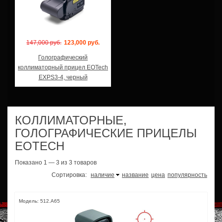
147,000 руб.
123,000 руб.
Голографический
коллиматорный прицел EOTech
EXPS3-4, черный
КОЛЛИМАТОРНЫЕ,
ГОЛОГРАФИЧЕСКИЕ ПРИЦЕЛЫ
EOTECH
Показано 1 — 3 из 3 товаров
Сортировка:
наличие
название
цена
популярность
Модель: 512.A65