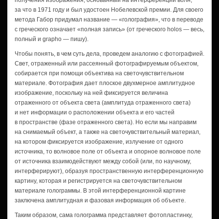
получения изображения, основанный на интерференции волн,
за что в 1971 году и был удостоен Нобелевской премии. Для своего
метода Габор придумал название — «голография», что в переводе
с греческого означает «полная запись» (от греческого hоlоs — весь,
полный и grapho — пишу).
Чтобы понять, в чем суть дела, проведем аналогию с фотографией.
Свет, отраженный или рассеянный фотографируемым объектом,
собирается при помощи объектива на светочувствительном
материале. Фотография дает плоское двухмерное амплитудное
изображение, поскольку на ней фиксируется величина
отраженного от объекта света (амплитуда отраженного света)
и нет информации о расположении объекта и его частей
в пространстве (фазе отраженного света). Но если мы направим
на снимаемый объект, а также на светочувствительный материал,
на котором фиксируется изображение, излучение от одного
источника, то волновое поле от объекта и опорное волновое поле
от источника взаимодействуют между собой (или, по научному,
интерферируют), образуя пространственную интерференционную
картину, которая и регистрируется на светочувствительном
материале голограммы. В этой интерференционной картине
заключена амплитудная и фазовая информация об объекте.
Таким образом, сама голограмма представляет фотопластинку,