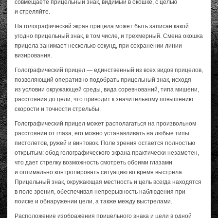
совмещаете прицельный знак, видимый в окошке, с целью
и стреляйте.
На голографический экран прицела может быть записан какой
угодно прицельный знак, в том числе, и трехмерный. Смена окошка
прицела занимает несколько секунд, при сохранении линии
визирования.
Голографический прицел — единственный из всех видов прицелов,
позволяющий оперативно подобрать прицельный знак, исходя
из условии окружающей среды, вида соревнований, типа мишени,
расстояния до цели, что приводит к значительному повышению
скорости и точности стрельбы.
Голографический прицел может располагаться на произвольном
расстоянии от глаза, его можно устанавливать на любые типы
пистолетов, ружей и винтовок. Поле зрения остается полностью
открытым: обод голографического экрана практически незаметен,
что дает стрелку возможность смотреть обоими глазами
и оптимально контролировать ситуацию во время выстрела.
Прицельный знак, окружающая местность и цель всегда находятся
в поле зрения, обеспечивая непрерывность наблюдения при
поиске и обнаружении цели, а также между выстрелами.
Расположение изображения прицельного знака и цели в одной