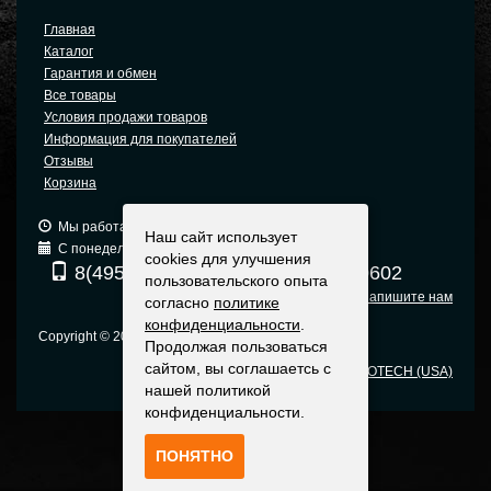
Главная
Каталог
Гарантия и обмен
Все товары
Условия продажи товаров
Информация для покупателей
Отзывы
Корзина
Мы работаем: 9:00 — 19:00 (МСК)
Наш сайт использует
С понедельника по пятницу
cookies для улучшения
8(495) 740-6680
8(903) 540-0602
пользовательского опыта
Напишите нам
согласно
политике
конфиденциальности
.
Copyright © 2005-2015 Москва
Продолжая пользоваться
сайтом, вы соглашаетсь с
Оригинальные прицелы EOTECH (USA)
нашей политикой
конфиденциальности.
ПОНЯТНО
Политика конфиденциальности