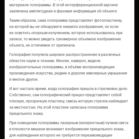
материале голограммы. В этой интерференционной картине
заключена амплитудная и фазовая информация об объекте.
Таким образом, сама голограмма представляет фотопластинку,
на которой вы не обнаружите никакого изображения, но если
ее осветить опорным излучением, которое использовалось при
записи, то можно увидеть трехмерное объемное изображение
объекта, не отличимое от оригинала.
Голография получила широкое распространение в различных
областях науки и техники. Многие, наверно, видели
изобразительные голограммы, в объёме воспроизводящие
произведения искусства, редкие и дорогие ювелирные украшения
и многое другое.
И вот настало время, когда голография пришла в стрелковое дело.
Собственно, сам голографический прицел представляет собой
плоскую, прозрачную пластину, сквозь которую стрелок наблюдает
за местностью. На этой пластине записана голограмма
прицельного знака.
При освещении голограммы лазерным (когерентным) пучком света
в плоскости мишени возникает изображение прицельного знака,
для наблюдения которого не требуется переаккомодации