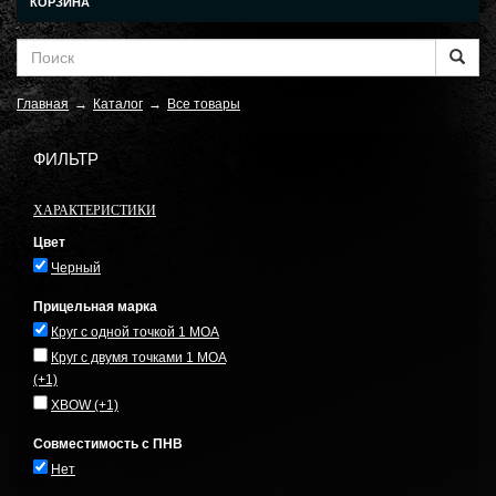
КОРЗИНА
Главная
→
Каталог
→
Все товары
ФИЛЬТР
ХАРАКТЕРИСТИКИ
Цвет
Черный
Прицельная марка
Круг с одной точкой 1 MOA
Круг с двумя точками 1 MOA
(+1)
XBOW
(+1)
Совместимость с ПНВ
Нет