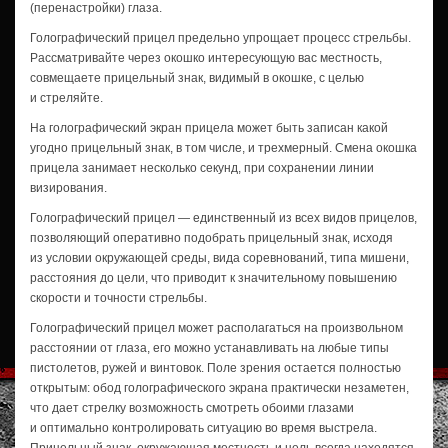
(перенастройки) глаза.
Голографический прицел предельно упрощает процесс стрельбы.
Рассматривайте через окошко интересующую вас местность,
совмещаете прицельный знак, видимый в окошке, с целью
и стреляйте.
На голографический экран прицела может быть записан какой
угодно прицельный знак, в том числе, и трехмерный. Смена окошка
прицела занимает несколько секунд, при сохранении линии
визирования.
Голографический прицел — единственный из всех видов прицелов,
позволяющий оперативно подобрать прицельный знак, исходя
из условии окружающей среды, вида соревнований, типа мишени,
расстояния до цели, что приводит к значительному повышению
скорости и точности стрельбы.
Голографический прицел может располагаться на произвольном
расстоянии от глаза, его можно устанавливать на любые типы
пистолетов, ружей и винтовок. Поле зрения остается полностью
открытым: обод голографического экрана практически незаметен,
что дает стрелку возможность смотреть обоими глазами
и оптимально контролировать ситуацию во время выстрела.
Прицельный знак, окружающая местность и цель всегда находятся