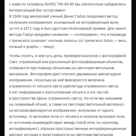
с нами по телефону
8(495) 740-66-80
мы обязательно найдем весь
интересующий Вас ассортимент.
В 1948 году венгерский ученый Денис Габор предложил метод
получения изображения, основанный на интерференции волн,
за что в 1971 году и был удостоен Нобелевской премии. Для своего
метода Габор придумал название — «голография», что в переводе
с греческого означает «полная запись» (от греческого hоlоs — весь,
полный и grapho — пишу).
Чтобы понять, в чем суть дела, проведем аналогию с фотографией.
Свет, отраженный или рассеянный фотографируемым объектом,
собирается при помощи объектива на светочувствительном
материале. Фотография дает плоское двухмерное амплитудное
изображение, поскольку на ней фиксируется величина
отраженного от объекта света (амплитуда отраженного света)
и нет информации о расположении объекта и его частей
в пространстве (фазе отраженного света). Но если мы направим
на снимаемый объект, а также на светочувствительный материал,
на котором фиксируется изображение, излучение от одного
источника, то волновое поле от объекта и опорное волновое поле
от источника взаимодействуют между собой (или, по научному,
интерферируют), образуя пространственную интерференционную
картину, которая и регистрируется на светочувствительном