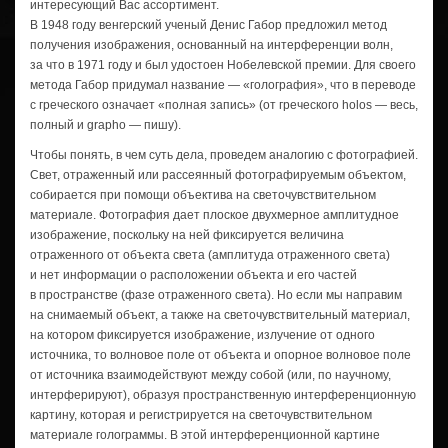
интересующий Вас ассортимент.
В 1948 году венгерский ученый Денис Габор предложил метод
получения изображения, основанный на интерференции волн,
за что в 1971 году и был удостоен Нобелевской премии. Для своего
метода Габор придумал название — «голография», что в переводе
с греческого означает «полная запись» (от греческого hоlоs — весь,
полный и grapho — пишу).
Чтобы понять, в чем суть дела, проведем аналогию с фотографией.
Свет, отраженный или рассеянный фотографируемым объектом,
собирается при помощи объектива на светочувствительном
материале. Фотография дает плоское двухмерное амплитудное
изображение, поскольку на ней фиксируется величина
отраженного от объекта света (амплитуда отраженного света)
и нет информации о расположении объекта и его частей
в пространстве (фазе отраженного света). Но если мы направим
на снимаемый объект, а также на светочувствительный материал,
на котором фиксируется изображение, излучение от одного
источника, то волновое поле от объекта и опорное волновое поле
от источника взаимодействуют между собой (или, по научному,
интерферируют), образуя пространственную интерференционную
картину, которая и регистрируется на светочувствительном
материале голограммы. В этой интерференционной картине