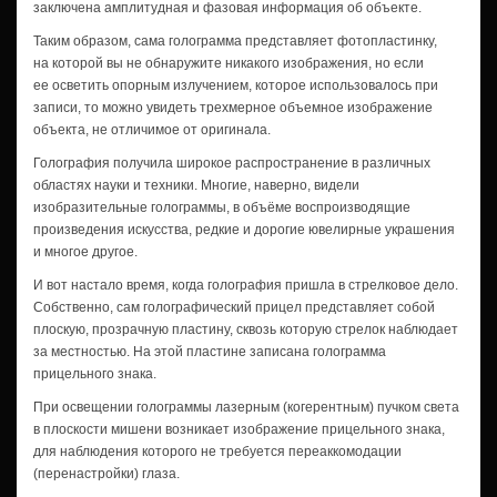
заключена амплитудная и фазовая информация об объекте.
Таким образом, сама голограмма представляет фотопластинку,
на которой вы не обнаружите никакого изображения, но если
ее осветить опорным излучением, которое использовалось при
записи, то можно увидеть трехмерное объемное изображение
объекта, не отличимое от оригинала.
Голография получила широкое распространение в различных
областях науки и техники. Многие, наверно, видели
изобразительные голограммы, в объёме воспроизводящие
произведения искусства, редкие и дорогие ювелирные украшения
и многое другое.
И вот настало время, когда голография пришла в стрелковое дело.
Собственно, сам голографический прицел представляет собой
плоскую, прозрачную пластину, сквозь которую стрелок наблюдает
за местностью. На этой пластине записана голограмма
прицельного знака.
При освещении голограммы лазерным (когерентным) пучком света
в плоскости мишени возникает изображение прицельного знака,
для наблюдения которого не требуется переаккомодации
(перенастройки) глаза.