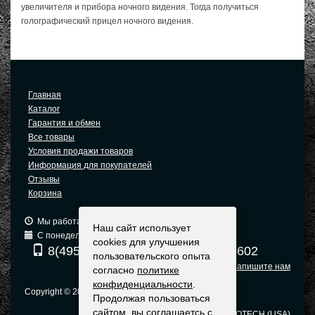
увеличителя и прибора ночного видения. Тогда получиться
голографический прицел ночного видения.
Главная
Каталог
Гарантия и обмен
Все товары
Условия продажи товаров
Информация для покупателей
Отзывы
Корзина
Мы работаем: 9:00 — 19:00 (МСК)
Наш сайт использует
С понедельника по пятницу
cookies для улучшения
8(495) 740-6680
8(903) 540-0602
пользовательского опыта
Напишите нам
согласно
политике
конфиденциальности
.
Copyright © 2005-2015 Москва
Продолжая пользоваться
сайтом, вы соглашаетсь с
Оригинальные прицелы EOTECH (USA)