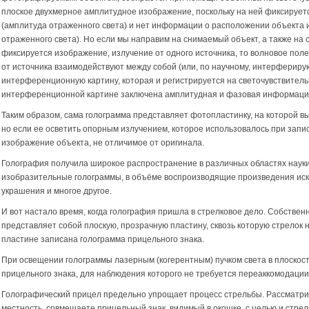
плоское двухмерное амплитудное изображение, поскольку на ней фиксируетс
(амплитуда отраженного света) и нет информации о расположении объекта и
отраженного света). Но если мы направим на снимаемый объект, а также на 
фиксируется изображение, излучение от одного источника, то волновое поле
от источника взаимодействуют между собой (или, по научному, интерфериру
интерференционную картину, которая и регистрируется на светочувствитель
интерференционной картине заключена амплитудная и фазовая информация
Таким образом, сама голограмма представляет фотопластинку, на которой в
но если ее осветить опорным излучением, которое использовалось при запи
изображение объекта, не отличимое от оригинала.
Голография получила широкое распространение в различных областях науки 
изобразительные голограммы, в объёме воспроизводящие произведения иск
украшения и многое другое.
И вот настало время, когда голография пришла в стрелковое дело. Собствен
представляет собой плоскую, прозрачную пластину, сквозь которую стрелок 
пластине записана голограмма прицельного знака.
При освещении голограммы лазерным (когерентным) пучком света в плоскос
прицельного знака, для наблюдения которого не требуется переаккомодации 
Голографический прицел предельно упрощает процесс стрельбы. Рассматри
местность, совмещаете прицельный знак, видимый в окошке, с целью и стрел