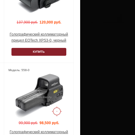
137,900 руб.
120,000 руб.
Голографический коллиматорный
прицел EOTech XPS3-0, черный
КУПИТЬ
Модель: 558-0
99,900 руб.
98,500 руб.
Голографический коллиматорный