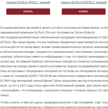
прицел EOTech XPS3-2, черный
прицел EOTech EXPS3-2, черный
КУПИТЬ
КУПИТЬ
В нашем магазине вы можете купить оптом и в розницу коллиматорные, гол
американской компании EoTech (Эотех). Коллиматор Эотеч (Eotech).
Мы продаем исключительно оригинальную продукцию произведенную в США
EOTech. Мы гарантируем, что все приборы проданные нами являются насто
используются по всему миру силами правоохранительных органов, военными
в обязательном порядке, продается в оригинальном, пластиковом, транспор
приборе, обязательно имеется информация о том, что прибор произведен в
штрих код. На каждом приборе обязательно находится этикетка сообщающая
магазине вы всегда сможете купить коллиматор Ущеуср понравившейся вам 
Наш ассортимент непрерывно пополняется. Если вы не обнаружили интерес
с нами по телефону
8(495) 740-66-80
мы обязательно найдем весь интересу
В 1948 году венгерский ученый Денис Габор предложил метод получения и
волн, за что в 1971 году и был удостоен Нобелевской премии. Для своего м
«голография», что в переводе с греческого означает «полная запись» (от гре
пишу).
Чтобы понять, в чем суть дела, проведем аналогию с фотографией. Свет, о
фотографируемым объектом, собирается при помощи объектива на светочу