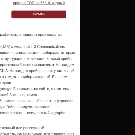
прицел EOTech 558-0, черный
КУПИТЬ
ографические прицелы производства
 (USA) компанией
L-3
Communications
ящими, оригинальными приборами, которые
 структурами, охотниками. Каждый прибор,
тировочном боксе(чемоданчике). На каждом
 США. На каждом приборе, есть уникальный
 о том, что прибор лазерный. В нашем
модели.
ующую Вас модель на сайте, свяжитесь
ющий Вас ассортимент.
зображения, основанный на интерференции
етода Габор придумал название —
ческого hоlоs — весь, полный и grapho —
траженный или рассеянный
вствительном материале. Фотография дает