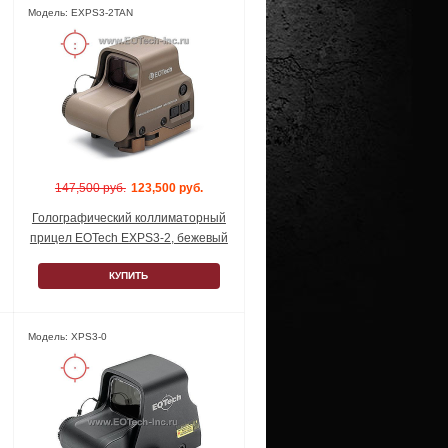
Модель: EXPS3-2TAN
147,500 руб.
123,500 руб.
Голографический коллиматорный
прицел EOTech EXPS3-2, бежевый
КУПИТЬ
Модель: XPS3-0