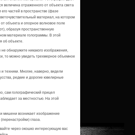
я величина отраженного от объекта света
 его частей в пространстве (фазе
светочувствительный материал, на котором
 от объекта и опорное волновое поле
ют), образуя пространственную
ном материале голограммы. В этой
 об объекте.
ы не обнаружите никакого изображения,
си, то можно увидеть трехмерное объемное
и техники. Многие, наверно, видели
усства, редкие и дорогие ювелирные
но, сам голографический прицел
наблюдает за местностью. На этой
ти мишени возникает изображение
(перенастройки) глаза.
вайте через окошко интересующую вас
яйте.