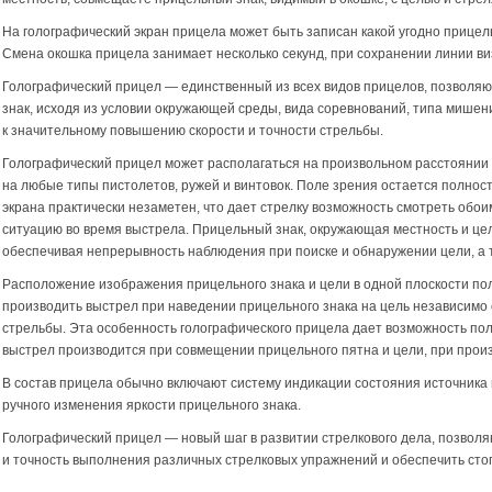
На голографический экран прицела может быть записан какой угодно прицель
Смена окошка прицела занимает несколько секунд, при сохранении линии ви
Голографический прицел — единственный из всех видов прицелов, позволя
знак, исходя из условии окружающей среды, вида соревнований, типа мишени
к значительному повышению скорости и точности стрельбы.
Голографический прицел может располагаться на произвольном расстоянии о
на любые типы пистолетов, ружей и винтовок. Поле зрения остается полнос
экрана практически незаметен, что дает стрелку возможность смотреть обо
ситуацию во время выстрела. Прицельный знак, окружающая местность и цель
обеспечивая непрерывность наблюдения при поиске и обнаружении цели, а 
Расположение изображения прицельного знака и цели в одной плоскости по
производить выстрел при наведении прицельного знака на цель независимо
стрельбы. Эта особенность голографического прицела дает возможность поль
выстрел производится при совмещении прицельного пятна и цели, при прои
В состав прицела обычно включают систему индикации состояния источника 
ручного изменения яркости прицельного знака.
Голографический прицел — новый шаг в развитии стрелкового дела, позволя
и точность выполнения различных стрелковых упражнений и обеспечить сто