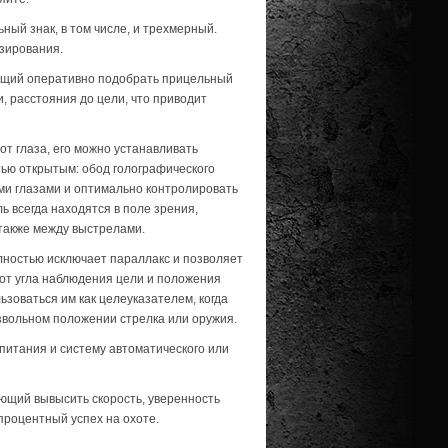
ный знак, в том числе, и трехмерный.
зирования.
ющий оперативно подобрать прицельный
, расстояния до цели, что приводит
т глаза, его можно устанавливать
тью открытым: обод голографического
ими глазами и оптимально контролировать
 всегда находятся в поле зрения,
также между выстрелами.
лностью исключает параллакс и позволяет
 от угла наблюдения цели и положения
зоваться им как целеуказателем, когда
звольном положении стрелка или оружия.
питания и систему автоматического или
ющий вывысить скорость, уверенность
процентный успех на охоте.