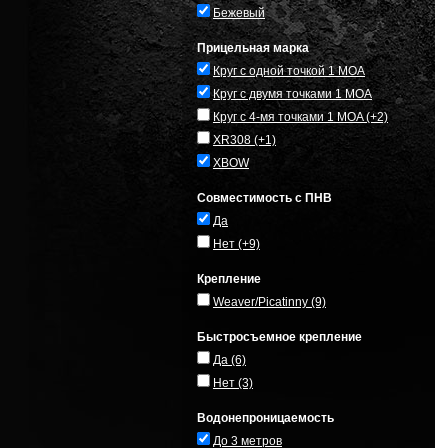
Бежевый
Прицельная марка
Круг с одной точкой 1 MOA
Круг с двумя точками 1 MOA
Круг с 4-мя точками 1 MOA
(+2)
XR308
(+1)
XBOW
Совместимость с ПНВ
Да
Нет
(+9)
Крепление
Weaver/Picatinny
(9)
Быстросъемное крепление
Да
(6)
Нет
(3)
Водонепроницаемость
До 3 метров