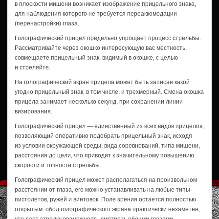
в плоскости мишени возникает изображение прицельного знака,
для наблюдения которого не требуется переаккомодации
(перенастройки) глаза.
Голографический прицел предельно упрощает процесс стрельбы.
Рассматривайте через окошко интересующую вас местность,
совмещаете прицельный знак, видимый в окошке, с целью
и стреляйте.
На голографический экран прицела может быть записан какой
угодно прицельный знак, в том числе, и трехмерный. Смена окошка
прицела занимает несколько секунд, при сохранении линии
визирования.
Голографический прицел — единственный из всех видов прицелов,
позволяющий оперативно подобрать прицельный знак, исходя
из условии окружающей среды, вида соревнований, типа мишени,
расстояния до цели, что приводит к значительному повышению
скорости и точности стрельбы.
Голографический прицел может располагаться на произвольном
расстоянии от глаза, его можно устанавливать на любые типы
пистолетов, ружей и винтовок. Поле зрения остается полностью
открытым: обод голографического экрана практически незаметен,
что дает стрелку возможность смотреть обоими глазами