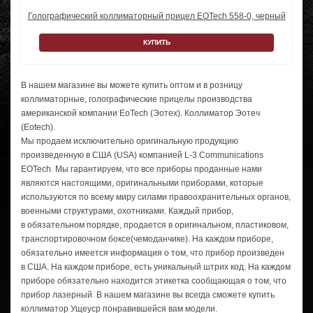
Голографический коллиматорный прицел EOTech 558-0, черный
КУПИТЬ
В нашем магазине вы можете купить оптом и в розницу
коллиматорные, голографические прицелы производства
американской компании EoTech (Эотех). Коллиматор Эотеч
(Eotech).
Мы продаем исключительно оригинальную продукцию
произведенную в США (USA) компанией
L-3
Communications
EOTech. Мы гарантируем, что все приборы проданные нами
являются настоящими, оригинальными приборами, которые
используются по всему миру силами правоохранительных органов,
военными структурами, охотниками. Каждый прибор,
в обязательном порядке, продается в оригинальном, пластиковом,
транспортировочном боксе(чемоданчике). На каждом приборе,
обязательно имеется информация о том, что прибор произведен
в США. На каждом приборе, есть уникальный штрих код. На каждом
приборе обязательно находится этикетка сообщающая о том, что
прибор лазерный. В нашем магазине вы всегда сможете купить
коллиматор Ущеуср понравившейся вам модели.