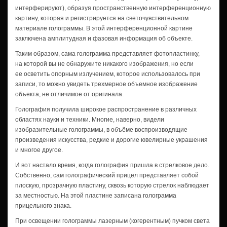
интерферируют), образуя пространственную интерференционную
картину, которая и регистрируется на светочувствительном
материале голограммы. В этой интерференционной картине
заключена амплитудная и фазовая информация об объекте.
Таким образом, сама голограмма представляет фотопластинку,
на которой вы не обнаружите никакого изображения, но если
ее осветить опорным излучением, которое использовалось при
записи, то можно увидеть трехмерное объемное изображение
объекта, не отличимое от оригинала.
Голография получила широкое распространение в различных
областях науки и техники. Многие, наверно, видели
изобразительные голограммы, в объёме воспроизводящие
произведения искусства, редкие и дорогие ювелирные украшения
и многое другое.
И вот настало время, когда голография пришла в стрелковое дело.
Собственно, сам голографический прицел представляет собой
плоскую, прозрачную пластину, сквозь которую стрелок наблюдает
за местностью. На этой пластине записана голограмма
прицельного знака.
При освещении голограммы лазерным (когерентным) пучком света