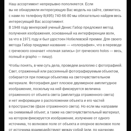
Наш ассортимент непрерывно пополняется. Если
вы не обнаружили интересующую Вас модель на сайте, свяжитесь
с нами по телефону
8(495) 740-66-80
мы обязательно найдем весь
интересующий Вас ассортимент.
В 1948 году венгерский ученый Денис Габор предложил метод
получения изображения, основанный на интерференции волн,
за что в 1971 году и был удостоен Нобелевской премии. Для своего
метода Габор придумал название — «голография», что в переводе
с греческого означает «полная запись» (от греческого hоlоs — весь,
полный и grapho — пишу).
Чтобы понять, в чем суть дела, проведем аналогию с фотографией.
Свет, отраженный или рассеянный фотографируемым объектом,
собирается при помощи объектива на светочувствительном
материале. Фотография дает плоское двухмерное амплитудное
изображение, поскольку на ней фиксируется величина
отраженного от объекта света (амплитуда отраженного света)
и нет информации о расположении объекта и его частей
в пространстве (фазе отраженного света). Но если мы направим
на снимаемый объект, а также на светочувствительный материал,
на котором фиксируется изображение, излучение от одного
источника, то волновое поле от объекта и опорное волновое поле
от источника взаимодействуют между собой (или, по научному,