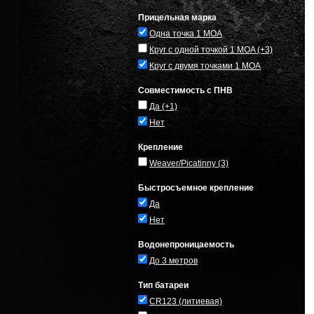
Прицельная марка
Одна точка 1 MOA
Круг с одной точкой 1 MOA
(+3)
Круг с двумя точками 1 MOA
Совместимость с ПНВ
Да
(+1)
Нет
Крепление
Weaver/Picatinny
(3)
Быстросъемное крепление
Да
Нет
Водонепроницаемость
До 3 метров
Тип батареи
CR123 (литиевая)