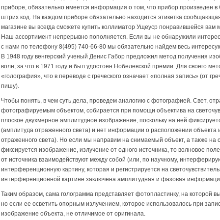
приборе, обязательно имеется информация о том, что прибор произведен в
штрих код. На каждом приборе обязательно находится этикетка сообщающая
магазине вы всегда сможете купить коллиматор Ущеуср понравившейся вам 
Наш ассортимент непрерывно пополняется. Если вы не обнаружили интерес
с нами по телефону
8(495) 740-66-80
мы обязательно найдем весь интересу
В 1948 году венгерский ученый Денис Габор предложил метод получения и
волн, за что в 1971 году и был удостоен Нобелевской премии. Для своего м
«голография», что в переводе с греческого означает «полная запись» (от гре
пишу).
Чтобы понять, в чем суть дела, проведем аналогию с фотографией. Свет, о
фотографируемым объектом, собирается при помощи объектива на светочу
плоское двухмерное амплитудное изображение, поскольку на ней фиксируетс
(амплитуда отраженного света) и нет информации о расположении объекта и
отраженного света). Но если мы направим на снимаемый объект, а также на 
фиксируется изображение, излучение от одного источника, то волновое поле
от источника взаимодействуют между собой (или, по научному, интерфериру
интерференционную картину, которая и регистрируется на светочувствитель
интерференционной картине заключена амплитудная и фазовая информация
Таким образом, сама голограмма представляет фотопластинку, на которой в
но если ее осветить опорным излучением, которое использовалось при запи
изображение объекта, не отличимое от оригинала.