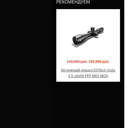
РЕКОМЕНДУЕМ
Модель: VDU3-18FF
199,999 руб.
195,999 руб.
Оптический прицел EOTech Vudu
3.5-18x50 FFP MD2 MOA