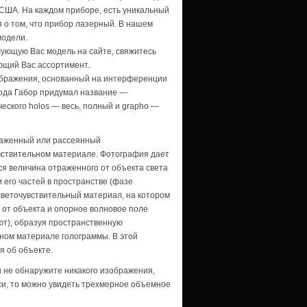
 США. На каждом приборе, есть уникальный
 о том, что прибор лазерный. В нашем
модели.
ующую Вас модель на сайте, свяжитесь
ющий Вас ассортимент.
зображения, основанный на интерференции
етода Габор придумал название —
ческого hоlоs — весь, полный и grapho —
траженный или рассеянный
вствительном материале. Фотография дает
я величина отраженного от объекта света
 его частей в пространстве (фазе
светочувствительный материал, на котором
 от объекта и опорное волновое поле
ют), образуя пространственную
ном материале голограммы. В этой
 об объекте.
ы не обнаружите никакого изображения,
си, то можно увидеть трехмерное объемное