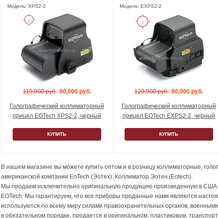
Модель: XPS2-2
Модель: EXPS2-2
119,000 руб.
90,000 руб.
120,900 руб.
90,000 руб.
Голографический коллиматорный
Голографический коллиматорный
прицел EOTech XPS2-2, черный
прицел EOTech EXPS2-2, черный
КУПИТЬ
КУПИТЬ
В нашем магазине вы можете купить оптом и в розницу коллиматорные, гол
американской компании EoTech (Эотех). Коллиматор Эотеч (Eotech).
Мы продаем исключительно оригинальную продукцию произведенную в США
EOTech. Мы гарантируем, что все приборы проданные нами являются насто
используются по всему миру силами правоохранительных органов, военными
в обязательном порядке, продается в оригинальном, пластиковом, транспор