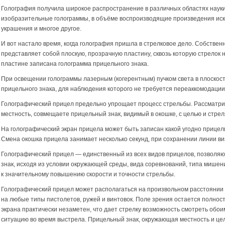
Голография получила широкое распространение в различных областях науки 
изобразительные голограммы, в объёме воспроизводящие произведения иск
украшения и многое другое.
И вот настало время, когда голография пришла в стрелковое дело. Собствен
представляет собой плоскую, прозрачную пластину, сквозь которую стрелок 
пластине записана голограмма прицельного знака.
При освещении голограммы лазерным (когерентным) пучком света в плоскос
прицельного знака, для наблюдения которого не требуется переаккомодации 
Голографический прицел предельно упрощает процесс стрельбы. Рассматри
местность, совмещаете прицельный знак, видимый в окошке, с целью и стрел
На голографический экран прицела может быть записан какой угодно прицель
Смена окошка прицела занимает несколько секунд, при сохранении линии ви
Голографический прицел — единственный из всех видов прицелов, позволя
знак, исходя из условии окружающей среды, вида соревнований, типа мишени
к значительному повышению скорости и точности стрельбы.
Голографический прицел может располагаться на произвольном расстоянии о
на любые типы пистолетов, ружей и винтовок. Поле зрения остается полнос
экрана практически незаметен, что дает стрелку возможность смотреть обо
ситуацию во время выстрела. Прицельный знак, окружающая местность и цель