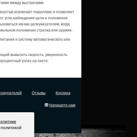
также между выстрелами.
лностью исключает параллакс и позволяет
 от угла наблюдения цели и положения
зоваться им как целеуказателем, когда
звольном положении стрелка или оружия.
питания и систему автоматического или
ющий вывысить скорость, уверенность
процентный успех на охоте.
покупателей
Отзывы
Корзина
Напишите нам
политике
 политикой