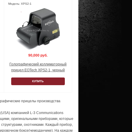
Модель: XPS2-1
90,000 руб.
Голографический коллиматорный
прицел EOTech XPS2-1, черный
КУПИТЬ
ографические прицелы производства
 (USA) компанией
L-3
Communications
ящими, оригинальными приборами, которые
 структурами, охотниками. Каждый прибор,
тировочном боксе(чемоданчике). На каждом