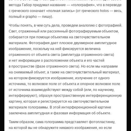
метода Габор придумал название — «голография», что в переводе
с греческого означает «полная запись» (от греческого hоlоs — весь,
полный и grapho — пишу).
Чтобы понять, в чем суть дела, проведем аналогию с фотографией.
Свет, отраженный или рассеянный фотографируемым объектом,
собирается при помощи объектива на светочувствительном
материале. Фотография дает плоское двухмерное амплитудное
изображение, поскольку на ней фиксируется величина
отраженного от объекта света (амплитуда отраженного света)
и нет информации о расположении объекта и его частей
в пространстве (фазе отраженного света). Но если мы направим
на снимаемый объект, а также на светочувствительный материал,
на котором фиксируется изображение, излучение от одного
источника, то волновое поле от объекта и опорное волновое поле
от источника взаимодействуют между собой (или, по научному,
интерферируют), образуя пространственную интерференционную
картину, которая и регистрируется на светочувствительном
материале голограммы. В этой интерференционной картине
заключена амплитудная и фазовая информация об объекте.
Таким образом, сама голограмма представляет фотопластинку,
на которой вы не обнаружите никакого изображения, но если