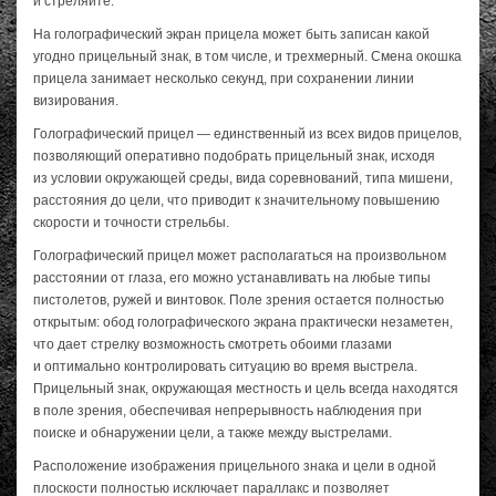
и стреляйте.
На голографический экран прицела может быть записан какой
угодно прицельный знак, в том числе, и трехмерный. Смена окошка
прицела занимает несколько секунд, при сохранении линии
визирования.
Голографический прицел — единственный из всех видов прицелов,
позволяющий оперативно подобрать прицельный знак, исходя
из условии окружающей среды, вида соревнований, типа мишени,
расстояния до цели, что приводит к значительному повышению
скорости и точности стрельбы.
Голографический прицел может располагаться на произвольном
расстоянии от глаза, его можно устанавливать на любые типы
пистолетов, ружей и винтовок. Поле зрения остается полностью
открытым: обод голографического экрана практически незаметен,
что дает стрелку возможность смотреть обоими глазами
и оптимально контролировать ситуацию во время выстрела.
Прицельный знак, окружающая местность и цель всегда находятся
в поле зрения, обеспечивая непрерывность наблюдения при
поиске и обнаружении цели, а также между выстрелами.
Расположение изображения прицельного знака и цели в одной
плоскости полностью исключает параллакс и позволяет