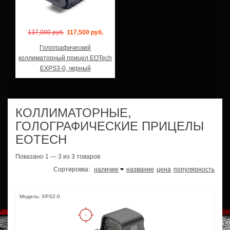
137,000 руб.
117,500 руб.
Голографический
коллиматорный прицел EOTech
EXPS3-0, черный
КОЛЛИМАТОРНЫЕ,
ГОЛОГРАФИЧЕСКИЕ ПРИЦЕЛЫ
EOTECH
Показано 1 — 3 из 3 товаров
Сортировка:
наличие
название
цена
популярность
Модель: XPS2-0