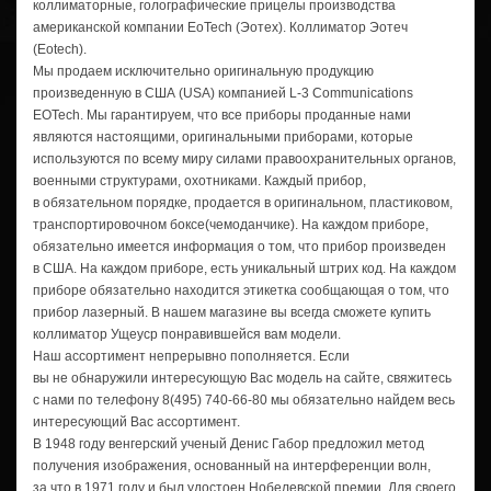
коллиматорные, голографические прицелы производства
американской компании EoTech (Эотех). Коллиматор Эотеч
(Eotech).
Мы продаем исключительно оригинальную продукцию
произведенную в США (USA) компанией
L-3
Communications
EOTech. Мы гарантируем, что все приборы проданные нами
являются настоящими, оригинальными приборами, которые
используются по всему миру силами правоохранительных органов,
военными структурами, охотниками. Каждый прибор,
в обязательном порядке, продается в оригинальном, пластиковом,
транспортировочном боксе(чемоданчике). На каждом приборе,
обязательно имеется информация о том, что прибор произведен
в США. На каждом приборе, есть уникальный штрих код. На каждом
приборе обязательно находится этикетка сообщающая о том, что
прибор лазерный. В нашем магазине вы всегда сможете купить
коллиматор Ущеуср понравившейся вам модели.
Наш ассортимент непрерывно пополняется. Если
вы не обнаружили интересующую Вас модель на сайте, свяжитесь
с нами по телефону
8(495) 740-66-80
мы обязательно найдем весь
интересующий Вас ассортимент.
В 1948 году венгерский ученый Денис Габор предложил метод
получения изображения, основанный на интерференции волн,
за что в 1971 году и был удостоен Нобелевской премии. Для своего