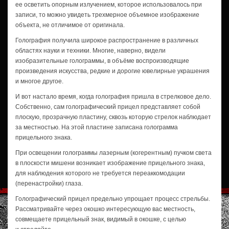
ее осветить опорным излучением, которое использовалось при
записи, то можно увидеть трехмерное объемное изображение
объекта, не отличимое от оригинала.
Голография получила широкое распространение в различных
областях науки и техники. Многие, наверно, видели
изобразительные голограммы, в объёме воспроизводящие
произведения искусства, редкие и дорогие ювелирные украшения
и многое другое.
И вот настало время, когда голография пришла в стрелковое дело.
Собственно, сам голографический прицел представляет собой
плоскую, прозрачную пластину, сквозь которую стрелок наблюдает
за местностью. На этой пластине записана голограмма
прицельного знака.
При освещении голограммы лазерным (когерентным) пучком света
в плоскости мишени возникает изображение прицельного знака,
для наблюдения которого не требуется переаккомодации
(перенастройки) глаза.
Голографический прицел предельно упрощает процесс стрельбы.
Рассматривайте через окошко интересующую вас местность,
совмещаете прицельный знак, видимый в окошке, с целью