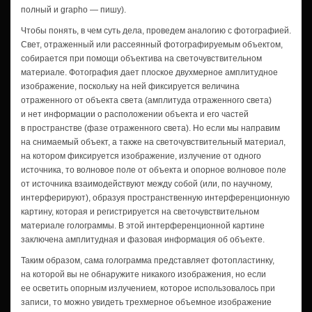
полный и grapho — пишу).
Чтобы понять, в чем суть дела, проведем аналогию с фотографией.
Свет, отраженный или рассеянный фотографируемым объектом,
собирается при помощи объектива на светочувствительном
материале. Фотография дает плоское двухмерное амплитудное
изображение, поскольку на ней фиксируется величина
отраженного от объекта света (амплитуда отраженного света)
и нет информации о расположении объекта и его частей
в пространстве (фазе отраженного света). Но если мы направим
на снимаемый объект, а также на светочувствительный материал,
на котором фиксируется изображение, излучение от одного
источника, то волновое поле от объекта и опорное волновое поле
от источника взаимодействуют между собой (или, по научному,
интерферируют), образуя пространственную интерференционную
картину, которая и регистрируется на светочувствительном
материале голограммы. В этой интерференционной картине
заключена амплитудная и фазовая информация об объекте.
Таким образом, сама голограмма представляет фотопластинку,
на которой вы не обнаружите никакого изображения, но если
ее осветить опорным излучением, которое использовалось при
записи, то можно увидеть трехмерное объемное изображение