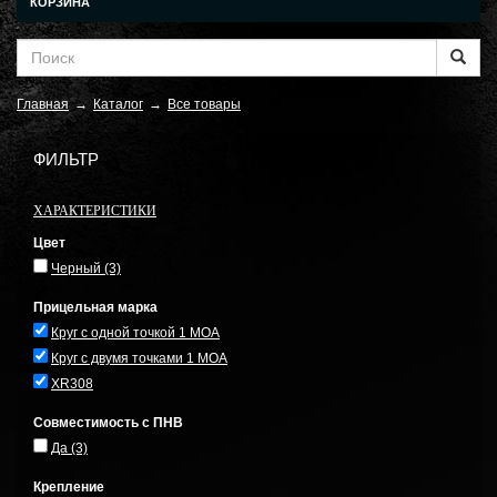
КОРЗИНА
Главная
→
Каталог
→
Все товары
ФИЛЬТР
ХАРАКТЕРИСТИКИ
Цвет
Черный
(3)
Прицельная марка
Круг с одной точкой 1 MOA
Круг с двумя точками 1 MOA
XR308
Совместимость с ПНВ
Да
(3)
Крепление