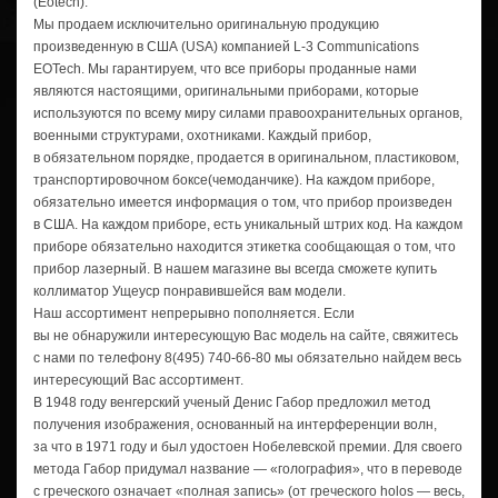
(Eotech).
Мы продаем исключительно оригинальную продукцию
произведенную в США (USA) компанией
L-3
Communications
EOTech. Мы гарантируем, что все приборы проданные нами
являются настоящими, оригинальными приборами, которые
используются по всему миру силами правоохранительных органов,
военными структурами, охотниками. Каждый прибор,
в обязательном порядке, продается в оригинальном, пластиковом,
транспортировочном боксе(чемоданчике). На каждом приборе,
обязательно имеется информация о том, что прибор произведен
в США. На каждом приборе, есть уникальный штрих код. На каждом
приборе обязательно находится этикетка сообщающая о том, что
прибор лазерный. В нашем магазине вы всегда сможете купить
коллиматор Ущеуср понравившейся вам модели.
Наш ассортимент непрерывно пополняется. Если
вы не обнаружили интересующую Вас модель на сайте, свяжитесь
с нами по телефону
8(495) 740-66-80
мы обязательно найдем весь
интересующий Вас ассортимент.
В 1948 году венгерский ученый Денис Габор предложил метод
получения изображения, основанный на интерференции волн,
за что в 1971 году и был удостоен Нобелевской премии. Для своего
метода Габор придумал название — «голография», что в переводе
с греческого означает «полная запись» (от греческого hоlоs — весь,