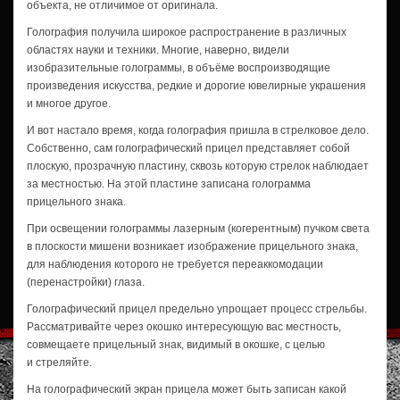
объекта, не отличимое от оригинала.
Голография получила широкое распространение в различных
областях науки и техники. Многие, наверно, видели
изобразительные голограммы, в объёме воспроизводящие
произведения искусства, редкие и дорогие ювелирные украшения
и многое другое.
И вот настало время, когда голография пришла в стрелковое дело.
Собственно, сам голографический прицел представляет собой
плоскую, прозрачную пластину, сквозь которую стрелок наблюдает
за местностью. На этой пластине записана голограмма
прицельного знака.
При освещении голограммы лазерным (когерентным) пучком света
в плоскости мишени возникает изображение прицельного знака,
для наблюдения которого не требуется переаккомодации
(перенастройки) глаза.
Голографический прицел предельно упрощает процесс стрельбы.
Рассматривайте через окошко интересующую вас местность,
совмещаете прицельный знак, видимый в окошке, с целью
и стреляйте.
На голографический экран прицела может быть записан какой