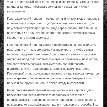
угодно прицельный знак, в том числе, и трехмерный. Смена окошка
прицела занимает несколько секунд, при сохранении линии
визирования.
Голографический прицел — единственный из всех видов прицелов,
позволяющий оперативно подобрать прицельный знак, исходя
из условии окружающей среды, вида соревнований, типа мишени,
расстояния до цели, что приводит к значительному повышению
скорости и точности стрельбы.
Голографический прицел может располагаться на произвольном
расстоянии от глаза, его можно устанавливать на любые типы
пистолетов, ружей и винтовок. Поле зрения остается полностью
открытым: обод голографического экрана практически незаметен,
что дает стрелку возможность смотреть обоими глазами
и оптимально контролировать ситуацию во время выстрела.
Прицельный знак, окружающая местность и цель всегда находятся
в поле зрения, обеспечивая непрерывность наблюдения при
поиске и обнаружении цели, а также между выстрелами.
Расположение изображения прицельного знака и цели в одной
плоскости полностью исключает параллакс и позволяет
производить выстрел при наведении прицельного знака на цель
независимо от угла наблюдения цели и положения стрельбы. Эта