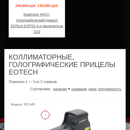
259,800 руб.
230,000 руб.
Комплект HHS I,
голографический прицел
EOTech EXPS3-4 и увеличитель
G33
КОЛЛИМАТОРНЫЕ,
ГОЛОГРАФИЧЕСКИЕ ПРИЦЕЛЫ
EOTECH
Показано 1 — 3 из 3 товаров
Сортировка:
наличие
название
цена
популярность
Модель: 552.A65