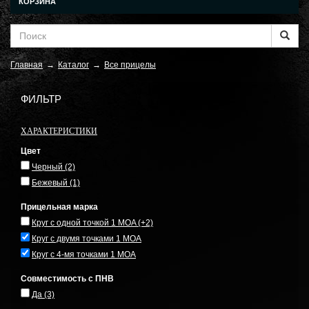
КОРЗИНА
Главная
→
Каталог
→
Все прицелы
ФИЛЬТР
ХАРАКТЕРИСТИКИ
Цвет
Черный
(2)
Бежевый
(1)
Прицельная марка
Круг с одной точкой 1 MOA
(+2)
Круг с двумя точками 1 MOA
Круг с 4-мя точками 1 MOA
Совместимость с ПНВ
Да
(3)