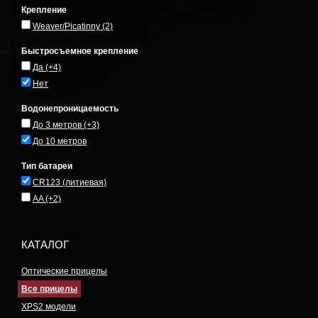
Крепление
Weaver/Picatinny
(2)
Быстросъемное крепление
Да
(+4)
Нет
Водонепроницаемость
До 3 метров
(+3)
До 10 метров
Тип батареи
CR123 (литиевая)
AA
(+2)
КАТАЛОГ
Оптические прицелы
Все прицелы
XPS2 модели