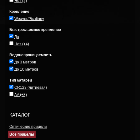
Нет
(2)
Крепление
Weaver/Picatinny
Быстросъемное крепление
Да
Нет
(+4)
Водонепроницаемость
До 3 метров
До 10 метров
Тип батареи
CR123 (литиевая)
AA
(+3)
КАТАЛОГ
Оптические прицелы
Все прицелы