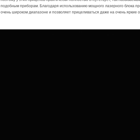
подобным приборам. Благодаря использованию мощного лазерного блока про
очень широком диапазоне и позволяет прицеливаться даже на очень яркие