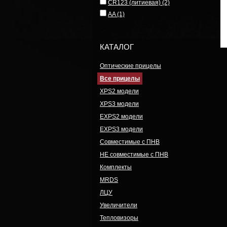
CR123 (литиевая)
(2)
AA
(1)
КАТАЛОГ
Оптические прицелы
Все прицелы
XPS2 модели
XPS3 модели
EXPS2 модели
EXPS3 модели
Совместимые с ПНВ
НЕ совместимые с ПНВ
Комплекты
MRDS
ЛЦУ
Увеличители
Тепловизоры