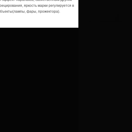
ецирования, яркость марки регулируется в
 объекты(лампы, фары, прожектора).