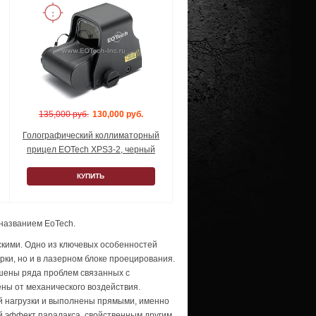
135,000 руб.
130,000 руб.
Голографический коллиматорный
прицел EOTech XPS3-2, черный
КУПИТЬ
 названием EoTech.
скими. Одно из ключевых особенностей
рки, но и в лазерном блоке проецирования.
шены ряда проблем связанных с
ны от механического воздействия.
й нагрузки и выполнены прямыми, именно
ый эффект паралакса, свойственным другим