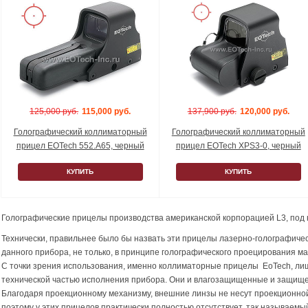
125,000 руб.
115,000 руб.
137,900 руб.
120,000 руб.
Голографический коллиматорный
Голографический коллиматорный
прицел EOTech 552.A65, черный
прицел EOTech XPS3-0, черный
КУПИТЬ
КУПИТЬ
Голографические прицелы производства американской корпорацией L3, под
Технически, правильнее было бы назвать эти прицелы лазерно-голографиче
данного прибора, не только, в принципе голографического проецирования ма
C точки зрения использования, именно коллиматорные прицелы EoTech, ли
технической частью исполнения прибора. Они и влагозащищенные и защище
Благодаря проекционному механизму, внешние линзы не несут проекционно
поэтому у этих прицелов практически полностью отсутствует, так называем