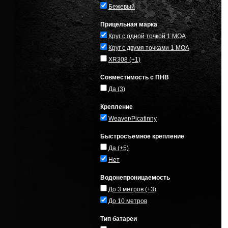
Бежевый
Прицельная марка
Круг с одной точкой 1 MOA
Круг с двумя точками 1 MOA
XR308
(+1)
Совместимость с ПНВ
Да
(3)
Крепление
Weaver/Picatinny
Быстросъемное крепление
Да
(+5)
Нет
Водонепроницаемость
До 3 метров
(+3)
До 10 метров
Тип батареи