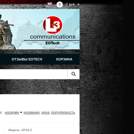
0
0 руб.
ОТЗЫВЫ EOTECH
КОРЗИНА
а:
наличие
название
цена
популярность
Модель: XPS3-2