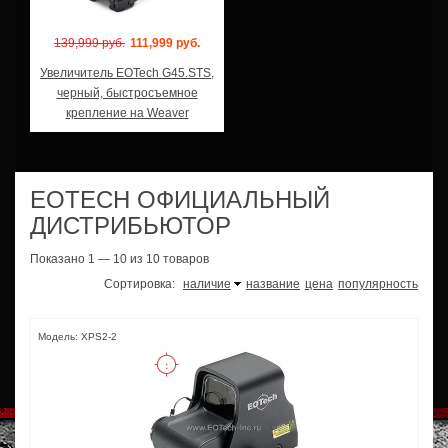
139,999 руб.
111,999 руб.
Увеличитель EOTech G45.STS,
черный, быстросъемное
крепление на Weaver
EOTECH ОФИЦИАЛЬНЫЙ
ДИСТРИБЬЮТОР
Показано 1 — 10 из 10 товаров
Сортировка:
наличие
название
цена
популярность
Модель: XPS2-2