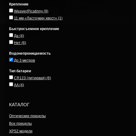
Крепление
Weaver/Picatinny
(9)
11 мм «Ласточкин хвост»
(1)
Быстросъемное крепление
Да
(4)
Нет
(6)
Водонепроницаемость
До 3 метров
Тип батареи
CR123 (литиевая)
(6)
AA
(4)
КАТАЛОГ
Оптические прицелы
Все прицелы
XPS2 модели