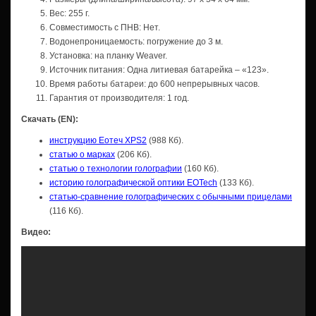
Вес: 255 г.
Совместимость с ПНВ: Нет.
Водонепроницаемость: погружение до 3 м.
Установка: на планку Weaver.
Источник питания: Одна литиевая батарейка – «123».
Время работы батареи: до 600 непрерывных часов.
Гарантия от производителя: 1 год.
Скачать (EN):
инструкцию Еотеч XPS2
(988 Кб).
статью о марках
(206 Кб).
статью о технологии голографии
(160 Кб).
историю голографической оптики EOTech
(133 Кб).
статью-сравнение голографических с обычными прицелами
(116 Кб).
Видео: