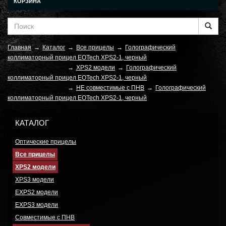
КОРЗИНА
Главная
→
Каталог
→
Все прицелы
→
Голографический
коллиматорный прицел EOTech XPS2-1, черный
→
XPS2 модели
→
Голографический
коллиматорный прицел EOTech XPS2-1, черный
→
НЕ совместимые с ПНВ
→
Голографический
коллиматорный прицел EOTech XPS2-1, черный
КАТАЛОГ
Оптические прицелы
Все прицелы
XPS2 модели
XPS3 модели
EXPS2 модели
EXPS3 модели
Совместимые с ПНВ