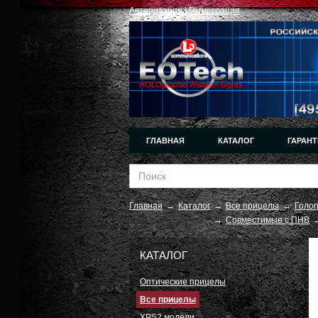
Авторизация
|
Регистрация
ГЛАВНАЯ
КАТАЛОГ
ГАРАНТ
Главная
→
Каталог
→
Все прицелы
→
Голог
→
Совместимые с ПНВ
КАТАЛОГ
Оптические прицелы
Все прицелы
XPS2 модели