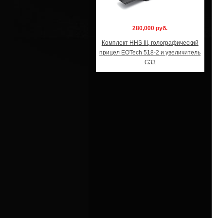
280,000 руб.
Комплект HHS III, голографический
прицел EOTech 518-2 и увеличитель
G33