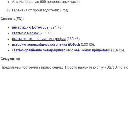
Алкалиновая: до 600 непрерывных часов.
Гарантия от производителя: 1 год.
Скачать (EN):
инструкцию Еотеч 552
(824 Кб).
статью о марках
(206 Кб).
статью о технологии голографии
(160 Кб).
историю голографической оптики EOTech
(
133 Кб).
статью-сравнение голографических с обычными прицелами
(116 Кб).
Симулятор
Предлагаем пострелять прямо сейчас! Просто нажмите кнопку «Start Simulat