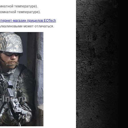
омнатной температуре).
комнатной температуре).
тернет-магазин прицелов EOTech
 алкалиновыми может отличаться.