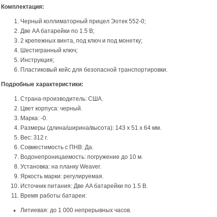
Комплектация:
Черный коллиматорный прицел Эотек 552-0;
Две AA батарейки по 1.5 В;
2 крепежных винта, под ключ и под монетку;
Шестигранный ключ;
Инструкция;
Пластиковый кейс для безопасной транспортировки.
Подробные характеристики
:
Страна-производитель: США.
Цвет корпуса: черный.
Марка: -0.
Размеры (длина/ширина/высота): 143 x 51 x 64 мм.
Вес: 312 г.
Совместимость с ПНВ: Да.
Водонепроницаемость: погружение до 10 м.
Установка: на планку Weaver.
Яркость марки: регулируемая.
Источник питания: Две AA батарейки по 1.5 В.
Время работы батареи:
Литиевая: до 1 000 непрерывных часов.