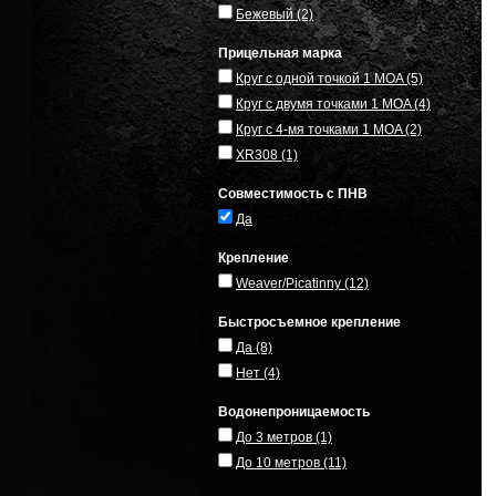
Бежевый
(2)
Прицельная марка
Круг с одной точкой 1 MOA
(5)
Круг с двумя точками 1 MOA
(4)
Круг с 4-мя точками 1 MOA
(2)
XR308
(1)
Совместимость с ПНВ
Да
Крепление
Weaver/Picatinny
(12)
Быстросъемное крепление
Да
(8)
Нет
(4)
Водонепроницаемость
До 3 метров
(1)
До 10 метров
(11)