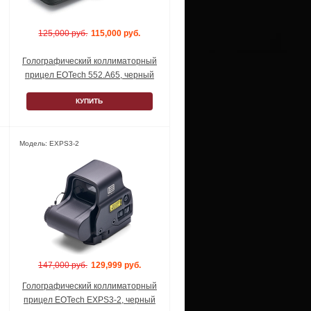
125,000 руб.
115,000 руб.
Голографический коллиматорный
прицел EOTech 552.A65, черный
КУПИТЬ
Модель: EXPS3-2
147,000 руб.
129,999 руб.
Голографический коллиматорный
прицел EOTech EXPS3-2, черный