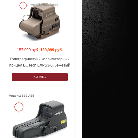
157,000 руб.
139,999 руб.
Голографический коллиматорный
прицел EOTech EXPS3-0, бежевый
КУПИТЬ
Модель: 552.A65