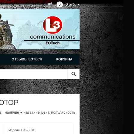
0
0 руб.
ОТЗЫВЫ EOTECH
КОРЗИНА
ЮТОР
а:
наличие
название
цена
популярность
Модель: EXPS3-0