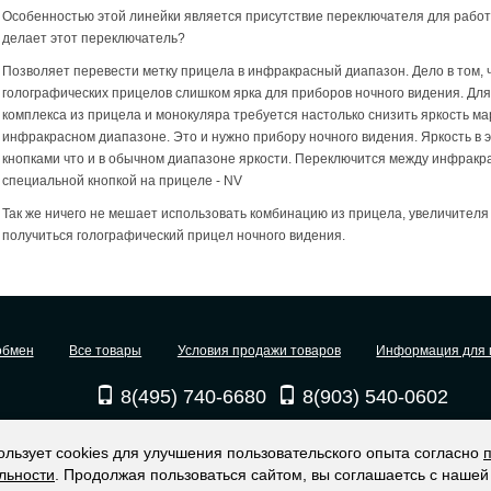
Особенностью этой линейки является присутствие переключателя для работ
делает этот переключатель?
Позволяет перевести метку прицела в инфракрасный диапазон. Дело в том, 
голографических прицелов слишком ярка для приборов ночного видения. Дл
комплекса из прицела и монокуляра требуется настолько снизить яркость мар
инфракрасном диапазоне. Это и нужно прибору ночного видения. Яркость в 
кнопками что и в обычном диапазоне яркости. Переключится между инфрак
специальной кнопкой на прицеле - NV
Так же ничего не мешает использовать комбинацию из прицела, увеличителя 
получиться голографический прицел ночного видения.
обмен
Все товары
Условия продажи товаров
Информация для 
8(495) 740-6680
8(903) 540-0602
ользует cookies для улучшения пользовательского опыта согласно
игинальные прицелы EOTECH (USA)
льности
. Продолжая пользоваться сайтом, вы соглашаетсь с нашей