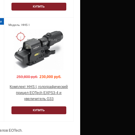
КУПИТЬ
Модель: HHS I
259,800 руб.
230,000 руб.
Комплект HHS I, голографический
прицел EOTech EXPS3-4 и
увеличитель G33
КУПИТЬ
елов EOTech.