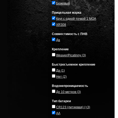
Бежевый
Прицельная марка
Круг с одной точкой 1 MOA
XR308
Совместимость с ПНВ
Да
Крепление
Weaver/Picatinny
(3)
Быстросъемное крепление
Да
(1)
Нет
(2)
Водонепроницаемость
До 10 метров
(3)
Тип батареи
CR123 (литиевая)
(+3)
AA