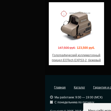
Модель: EXPS3-2TAN
147,500 руб.
123,500 руб.
Голографический коллиматорный
прицел EOTech EXPS3-2, бежевый
Главная
Каталог
Гарантия и 
Мы работаем: 9:00 — 19:00 (МСК)
С понедельника по пятницу
Наш сайт исп