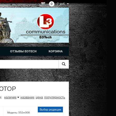
0
0 руб.
ОТЗЫВЫ EOTECH
КОРЗИНА
ЮТОР
а:
наличие
название
цена
популярность
Модель: 552xr308