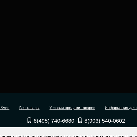
обмен
Все товары
Условия продажи товаров
Информация для 
8(495) 740-6680
8(903) 540-0602
ользует cookies для улучшения пользовательского опыта согласно