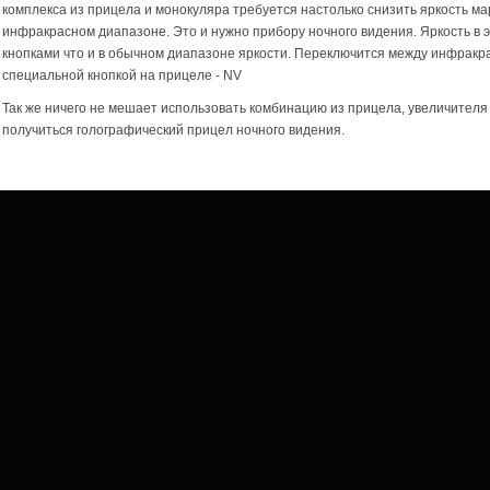
комплекса из прицела и монокуляра требуется настолько снизить яркость мар
инфракрасном диапазоне. Это и нужно прибору ночного видения. Яркость в 
кнопками что и в обычном диапазоне яркости. Переключится между инфрак
специальной кнопкой на прицеле - NV
Так же ничего не мешает использовать комбинацию из прицела, увеличителя 
получиться голографический прицел ночного видения.