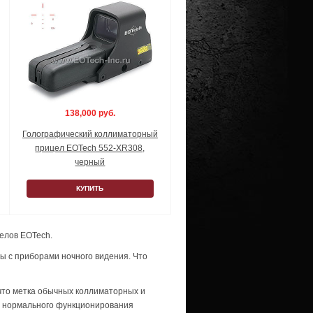
138,000 руб.
Голографический коллиматорный
прицел EOTech 552-XR308,
черный
КУПИТЬ
елов EOTech.
ы с приборами ночного видения. Что
что метка обычных коллиматорных и
я нормального функционирования