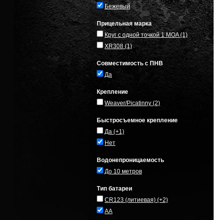
Бежевый
Прицельная марка
Круг с одной точкой 1 MOA
(1)
XR308
(1)
Совместимость с ПНВ
Да
Крепление
Weaver/Picatinny
(2)
Быстросъемное крепление
Да
(+1)
Нет
Водонепроницаемость
До 10 метров
Тип батареи
CR123 (литиевая)
(+2)
AA