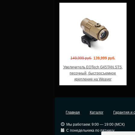
Модель: G45TAN
149,999 руб.
139,999 руб.
Увеличитель EOTech G45TAN.STS,
песочный, быстросъемное
крепление на Weaver
Главная
Каталог
Гарантия и 
Мы работаем: 9:00 — 19:00 (МСК)
С понедельника по пятницу