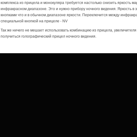
комплекса из прицела и монокуляра требуется настолько снизить яркость мар
инфракрасном диапазоне. Это и нужно прибору ночного видения. Яркость в 
кнопками что и в обычном диапазоне яркости. Переключится между инфрак
специальной кнопкой на прицеле - NV
Так же ничего не мешает использовать комбинацию из прицела, увеличителя 
получиться голографический прицел ночного видения.