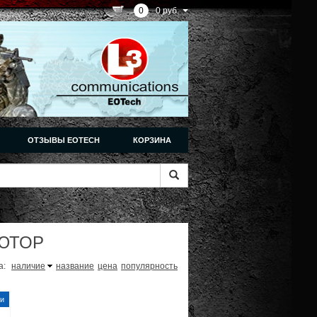
0
0 руб.
ОТЗЫВЫ EOTECH
КОРЗИНА
ЮТОР
а:
наличие
название
цена
популярность