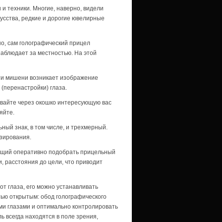
и техники. Многие, наверно, видели
усства, редкие и дорогие ювелирные
но, сам голографический прицел
наблюдает за местностью. На этой
ти мишени возникает изображение
(перенастройки) глаза.
вайте через окошко интересующую вас
яйте.
ный знак, в том числе, и трехмерный.
зирования.
ющий оперативно подобрать прицельный
, расстояния до цели, что приводит
т глаза, его можно устанавливать
тью открытым: обод голографического
ими глазами и оптимально контролировать
 всегда находятся в поле зрения,