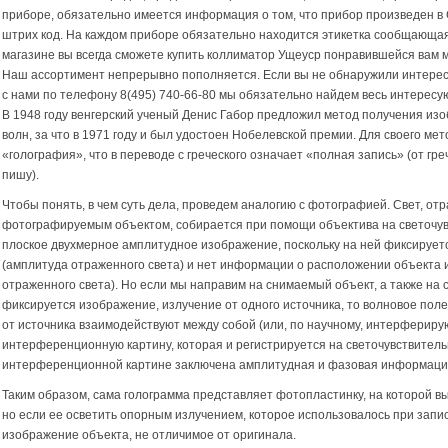
приборе, обязательно имеется информация о том, что прибор произведен в
штрих код. На каждом приборе обязательно находится этикетка сообщающая
магазине вы всегда сможете купить коллиматор Ущеуср понравившейся вам 
Наш ассортимент непрерывно пополняется. Если вы не обнаружили интерес
с нами по телефону
8(495) 740-66-80
мы обязательно найдем весь интересу
В 1948 году венгерский ученый Денис Габор предложил метод получения и
волн, за что в 1971 году и был удостоен Нобелевской премии. Для своего м
«голография», что в переводе с греческого означает «полная запись» (от гре
пишу).
Чтобы понять, в чем суть дела, проведем аналогию с фотографией. Свет, о
фотографируемым объектом, собирается при помощи объектива на светочу
плоское двухмерное амплитудное изображение, поскольку на ней фиксируетс
(амплитуда отраженного света) и нет информации о расположении объекта и
отраженного света). Но если мы направим на снимаемый объект, а также на 
фиксируется изображение, излучение от одного источника, то волновое поле
от источника взаимодействуют между собой (или, по научному, интерфериру
интерференционную картину, которая и регистрируется на светочувствитель
интерференционной картине заключена амплитудная и фазовая информация
Таким образом, сама голограмма представляет фотопластинку, на которой в
но если ее осветить опорным излучением, которое использовалось при запи
изображение объекта, не отличимое от оригинала.