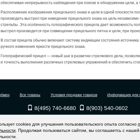
обеспечивая непрерывность наблюдения при поиске и обнаружении цели, а 
Расположение изображения прицельного знака и цели в одной плоскости по
производить выстрел при наведении прицельного знака на цель независимо
стрельбы. Эта особенность голографического прицела дает возможность поль
выстрел производится при совмещении прицельного пятна и цели, при прои
В состав прицела обычно включают систему индикации состояния источника 
ручного изменения яркости прицельного знака.
Голографический прицел — новый шаг в развитии стрелкового дела, позволя
и точность выполнения различных стрелковых упражнений и обеспечить сто
обмен
Все товары
Условия продажи товаров
Информация для 
8(495) 740-6680
8(903) 540-0602
ользует cookies для улучшения пользовательского опыта согласно
игинальные прицелы EOTECH (USA)
льности
. Продолжая пользоваться сайтом, вы соглашаетсь с нашей
льности.