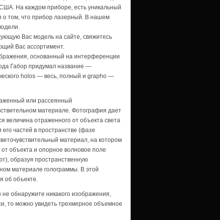
 США. На каждом приборе, есть уникальный
 о том, что прибор лазерный. В нашем
модели.
ующую Вас модель на сайте, свяжитесь
ющий Вас ассортимент.
зображения, основанный на интерференции
етода Габор придумал название —
ческого hоlоs — весь, полный и grapho —
траженный или рассеянный
вствительном материале. Фотография дает
я величина отраженного от объекта света
 его частей в пространстве (фазе
светочувствительный материал, на котором
 от объекта и опорное волновое поле
ют), образуя пространственную
ном материале голограммы. В этой
 об объекте.
ы не обнаружите никакого изображения,
си, то можно увидеть трехмерное объемное