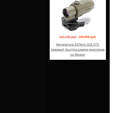
119,700 руб.
109,999 руб.
Увеличитель EOTech G33.STS,
бежевый, быстросъемное крепление
на Weaver