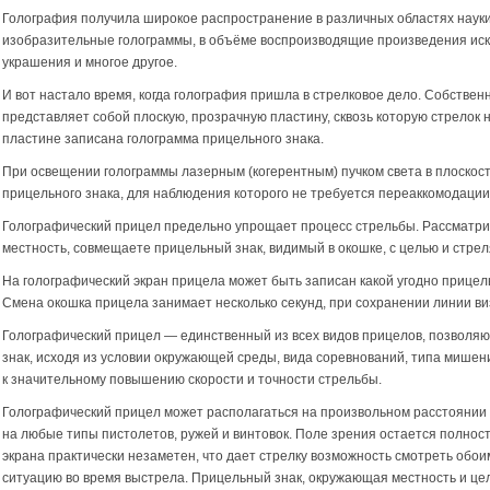
Голография получила широкое распространение в различных областях науки 
изобразительные голограммы, в объёме воспроизводящие произведения иск
украшения и многое другое.
И вот настало время, когда голография пришла в стрелковое дело. Собствен
представляет собой плоскую, прозрачную пластину, сквозь которую стрелок 
пластине записана голограмма прицельного знака.
При освещении голограммы лазерным (когерентным) пучком света в плоскос
прицельного знака, для наблюдения которого не требуется переаккомодации 
Голографический прицел предельно упрощает процесс стрельбы. Рассматри
местность, совмещаете прицельный знак, видимый в окошке, с целью и стрел
На голографический экран прицела может быть записан какой угодно прицель
Смена окошка прицела занимает несколько секунд, при сохранении линии ви
Голографический прицел — единственный из всех видов прицелов, позволя
знак, исходя из условии окружающей среды, вида соревнований, типа мишени
к значительному повышению скорости и точности стрельбы.
Голографический прицел может располагаться на произвольном расстоянии о
на любые типы пистолетов, ружей и винтовок. Поле зрения остается полнос
экрана практически незаметен, что дает стрелку возможность смотреть обо
ситуацию во время выстрела. Прицельный знак, окружающая местность и цель