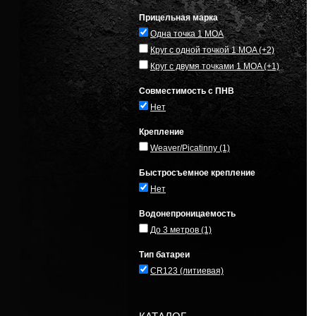
Прицельная марка
Одна точка 1 MOA
Круг с одной точкой 1 MOA
(+2)
Круг с двумя точками 1 MOA
(+1)
Совместимость с ПНВ
Нет
Крепление
Weaver/Picatinny
(1)
Быстросъемное крепление
Нет
Водонепроницаемость
До 3 метров
(1)
Тип батареи
CR123 (литиевая)