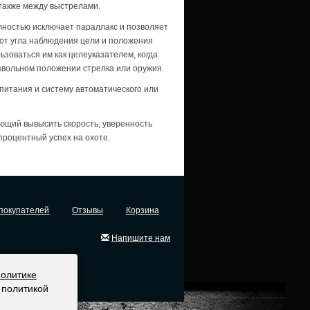
также между выстрелами.
лностью исключает параллакс и позволяет
 от угла наблюдения цели и положения
зоваться им как целеуказателем, когда
звольном положении стрелка или оружия.
питания и систему автоматического или
ющий вывысить скорость, уверенность
процентный успех на охоте.
покупателей
Отзывы
Корзина
Напишите нам
политике
 политикой