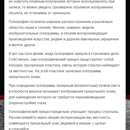
ее осветить опорным излучением, которое использовалось при
записи, то можно увидеть трехмерное объемное изображение
объекта, не отличимое от оригинала.
Голография получила широкое распространение в различных
областях науки и техники. Многие, наверно, видели
изобразительные голограммы, в объёме воспроизводящие
произведения искусства, редкие и дорогие ювелирные украшения
и многое другое.
И вот настало время, когда голография пришла в стрелковое дело.
Собственно, сам голографический прицел представляет собой
плоскую, прозрачную пластину, сквозь которую стрелок наблюдает
за местностью. На этой пластине записана голограмма
прицельного знака.
При освещении голограммы лазерным (когерентным) пучком света
в плоскости мишени возникает изображение прицельного знака,
для наблюдения которого не требуется переаккомодации
(перенастройки) глаза.
Голографический прицел предельно упрощает процесс стрельбы.
Рассматривайте через окошко интересующую вас местность,
совмещаете прицельный знак, видимый в окошке, с целью
и стреляйте.