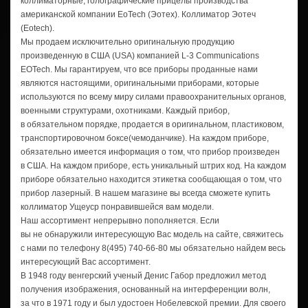
коллиматорные, голографические прицелы производства
американской компании EoTech (Эотех). Коллиматор Эотеч
(Eotech).
Мы продаем исключительно оригинальную продукцию
произведенную в США (USA) компанией
L-3
Communications
EOTech. Мы гарантируем, что все приборы проданные нами
являются настоящими, оригинальными приборами, которые
используются по всему миру силами правоохранительных органов,
военными структурами, охотниками. Каждый прибор,
в обязательном порядке, продается в оригинальном, пластиковом,
транспортировочном боксе(чемоданчике). На каждом приборе,
обязательно имеется информация о том, что прибор произведен
в США. На каждом приборе, есть уникальный штрих код. На каждом
приборе обязательно находится этикетка сообщающая о том, что
прибор лазерный. В нашем магазине вы всегда сможете купить
коллиматор Ущеуср понравившейся вам модели.
Наш ассортимент непрерывно пополняется. Если
вы не обнаружили интересующую Вас модель на сайте, свяжитесь
с нами по телефону
8(495) 740-66-80
мы обязательно найдем весь
интересующий Вас ассортимент.
В 1948 году венгерский ученый Денис Габор предложил метод
получения изображения, основанный на интерференции волн,
за что в 1971 году и был удостоен Нобелевской премии. Для своего