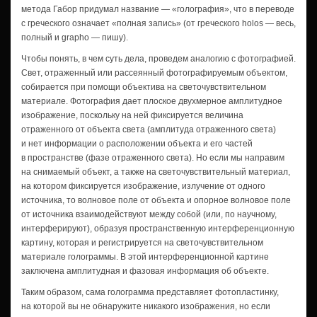
метода Габор придумал название — «голография», что в переводе
с греческого означает «полная запись» (от греческого hоlоs — весь,
полный и grapho — пишу).
Чтобы понять, в чем суть дела, проведем аналогию с фотографией.
Свет, отраженный или рассеянный фотографируемым объектом,
собирается при помощи объектива на светочувствительном
материале. Фотография дает плоское двухмерное амплитудное
изображение, поскольку на ней фиксируется величина
отраженного от объекта света (амплитуда отраженного света)
и нет информации о расположении объекта и его частей
в пространстве (фазе отраженного света). Но если мы направим
на снимаемый объект, а также на светочувствительный материал,
на котором фиксируется изображение, излучение от одного
источника, то волновое поле от объекта и опорное волновое поле
от источника взаимодействуют между собой (или, по научному,
интерферируют), образуя пространственную интерференционную
картину, которая и регистрируется на светочувствительном
материале голограммы. В этой интерференционной картине
заключена амплитудная и фазовая информация об объекте.
Таким образом, сама голограмма представляет фотопластинку,
на которой вы не обнаружите никакого изображения, но если