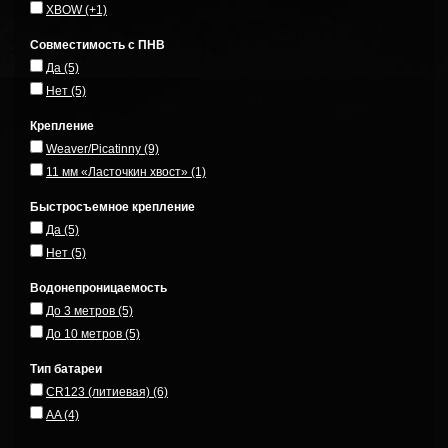
XBOW
(+1)
Совместимость с ПНВ
Да
(5)
Нет
(5)
Крепление
Weaver/Picatinny
(9)
11 мм «Ласточкин хвост»
(1)
Быстросъемное крепление
Да
(5)
Нет
(5)
Водонепроницаемость
До 3 метров
(5)
До 10 метров
(5)
Тип батареи
CR123 (литиевая)
(6)
AA
(4)