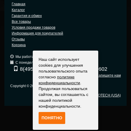
Главная
Каталог
Гарантия и обмен
Все товары
Условия продажи товаров
Информация для покупателей
Отзывы
Корзина
Мы работаем: 9:00 — 19:00 (МСК)
Наш сайт использует
С понедельника по пятницу
cookies для улучшения
8(495) 740-6680
8(903) 540-0602
пользовательского опыта
Напишите нам
согласно
политике
конфиденциальности
.
Copyright © 2005-2015 Москва
Продолжая пользоваться
сайтом, вы соглашаетсь с
Оригинальные прицелы EOTECH (USA)
нашей политикой
конфиденциальности.
ПОНЯТНО
Политика конфиденциальности