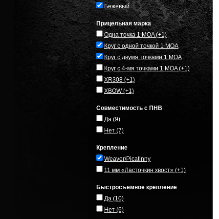
Бежевый
Прицельная марка
Одна точка 1 MOA
(+1)
Круг с одной точкой 1 MOA
Круг с двумя точками 1 MOA
Круг с 4-мя точками 1 MOA
(+1)
XR308
(+1)
XBOW
(+1)
Совместимость с ПНВ
Да
(9)
Нет
(7)
Крепление
Weaver/Picatinny
11 мм «Ласточкин хвост»
(+1)
Быстросъемное крепление
Да
(10)
Нет
(6)