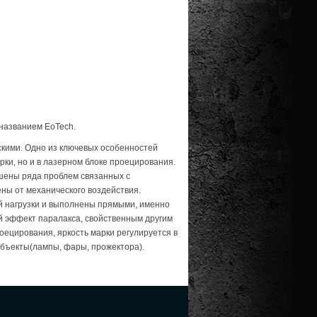
 названием EoTech.
скими. Одно из ключевых особенностей
рки, но и в лазерном блоке проецирования.
шены ряда проблем связанных с
ны от механического воздействия.
й нагрузки и выполнены прямыми, именно
ый эффект паралакса, свойственным другим
ецирования, яркость марки регулируется в
 объекты(лампы, фары, прожектора).