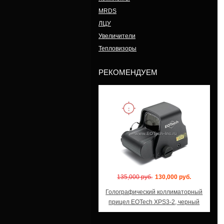
MRDS
ЛЦУ
Увеличители
Тепловизоры
РЕКОМЕНДУЕМ
Модель: XPS3-2
135,000 руб.
130,000 руб.
Голографический коллиматорный
прицел EOTech XPS3-2, черный