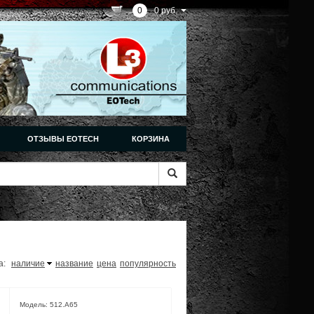
0
0 руб.
ОТЗЫВЫ EOTECH
КОРЗИНА
а:
наличие
название
цена
популярность
Модель: 512.A65